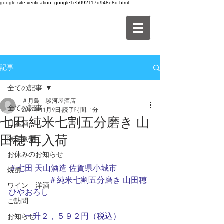
google-site-verification: google1e5092117d948e8d.html
記事
全ての記事
＃月島 駿河屋酒店
全ての記事
2017年11月9日
読了時間: 1分
七田 純米七割五分磨き 山
日本酒
田穂 再入荷
限定販売
お休みのお知らせ
＃七田 天山酒造 佐賀県小城市
焼酎
　　　　　＃純米七割五分磨き 山田穂 
ワイン 洋酒
ひやおろし
ご訪問
　　一升２，５９２円（税込）
お知らせ