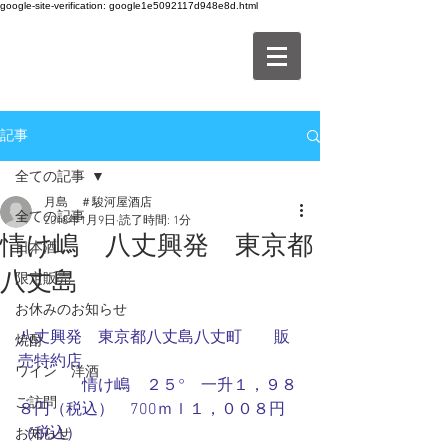
google-site-verification: google1e5092117d948e8d.html
記事
全ての記事
月島 ＃駿河屋酒店
全ての記事
2018年1月9日
読了時間: 1分
情け嶋 八丈興発 東京都
日本酒
八丈島
限定販売
お休みのお知らせ
八丈興発　東京都八丈島八丈町　　販
焼酎
売特約店
ワイン 洋酒
　　　　情け嶋　２５°　一升１，９８
ご訪問
８円（税込）　700ｍｌ１，００８円
（税込）
お知らせ