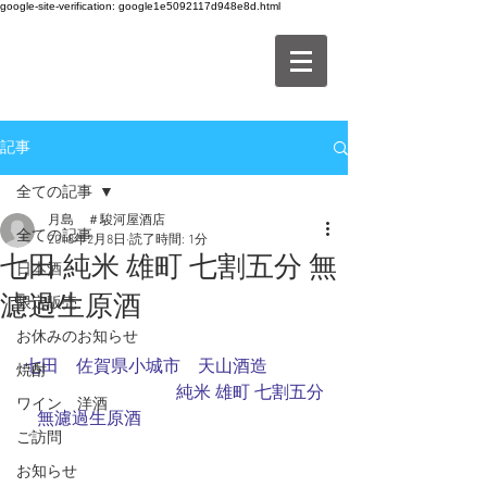
google-site-verification: google1e5092117d948e8d.html
記事
全ての記事
月島 ＃駿河屋酒店
全ての記事
2018年2月8日
読了時間: 1分
七田 純米 雄町 七割五分 無
日本酒
濾過生原酒
限定販売
お休みのお知らせ
七田　佐賀県小城市　天山酒造
焼酎
　　　　　　　　　純米 雄町 七割五分 
ワイン 洋酒
　無濾過生原酒
ご訪問
お知らせ