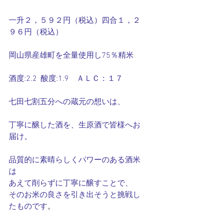
一升２，５９２円（税込）四合１，２
９６円（税込）
岡山県産雄町を全量使用し75％精米
酒度:2.2  酸度:1.9　ＡＬＣ：１７
七田七割五分への蔵元の想いは、
丁寧に醸した酒を、生原酒で皆様へお
届け。
品質的に素晴らしくパワーのある酒米
は
あえて削らずに丁寧に醸すことで、
そのお米の良さを引き出そうと挑戦し
たものです
。