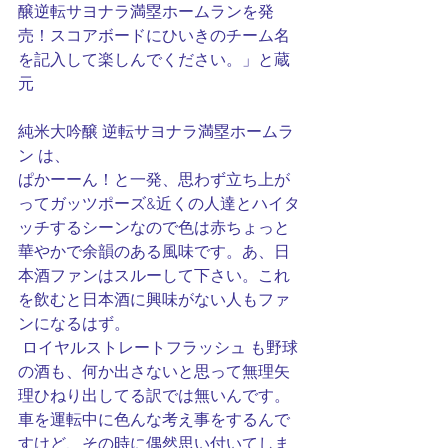
醸逆転サヨナラ満塁ホームランを発
売！スコアボードにひいきのチーム名
を記入して楽しんでください。」と蔵
元
純米大吟醸 逆転サヨナラ満塁ホームラ
ン は、
ぱかーーん！と一発、思わず立ち上が
ってガッツポーズ&近くの人達とハイタ
ッチするシーンなので色は赤ちょっと
華やかで余韻のある風味です。あ、日
本酒ファンはスルーして下さい。これ
を飲むと日本酒に興味がない人もファ
ンになるはず。
 ロイヤルストレートフラッシュ も野球
の酒も、何か出さないと思って無理矢
理ひねり出してる訳では無いんです。
車を運転中に色んな考え事をするんで
すけど、その時に偶然思い付いてしま