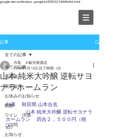
google-site-verification: google1e5092117d948e8d.html
記事
全ての記事
月島 ＃駿河屋酒店
全ての記事
2018年5月18日
読了時間: 2分
山本 純米大吟醸 逆転サヨ
日本酒
ナラホームラン
限定販売
お休みのお知らせ
白瀑 　秋田県 山本合名
焼酎
　　　　山本 純米大吟醸 逆転サヨナラ
ワイン 洋酒
ホームラン　 四合２，５００円（税
ご訪問
込）
お知らせ