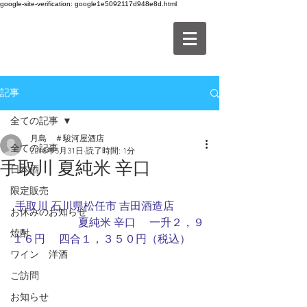
google-site-verification: google1e5092117d948e8d.html
記事
全ての記事
月島 ＃駿河屋酒店
全ての記事
2018年5月31日
読了時間: 1分
手取川 夏純米 辛口
日本酒
限定販売
手取川 石川県松任市 吉田酒造店
お休みのお知らせ
　　　　　　夏純米 辛口 　一升２，９
焼酎
１６円　 四合１，３５０円（税込）
ワイン 洋酒
ご訪問
お知らせ