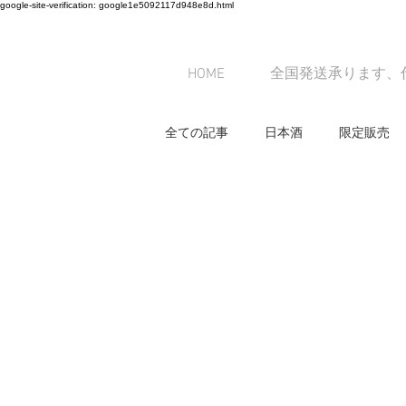
google-site-verification: google1e5092117d948e8d.html
HOME
全国発送承ります、
全ての記事
日本酒
限定販売
お休みのお知らせ
日本酒
ブログ作成のヒント