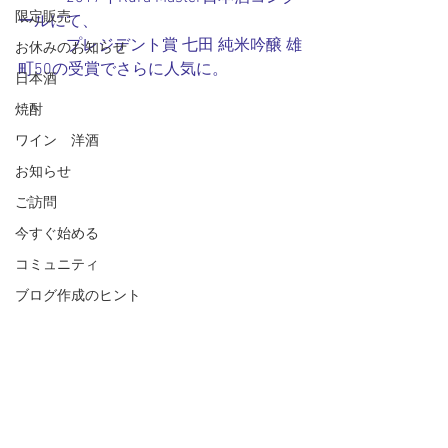
限定販売
ールにて、
　　　プレジデント賞 七田 純米吟醸 雄
お休みのお知らせ
町50の受賞でさらに人気に。
日本酒
焼酎
ワイン 洋酒
お知らせ
ご訪問
今すぐ始める
コミュニティ
ブログ作成のヒント