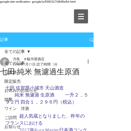
google-site-verification: google1e5092117d948e8d.html
記事
全ての記事
月島 ＃駿河屋酒店
全ての記事
2018年1月21日
読了時間: 1分
七田 純米 無濾過生原酒
日本酒
限定販売
七田 佐賀県小城市 天山酒造
お休みのお知らせ
　　純米 無濾過 生原酒 　　一升２，５
焼酎
９２円 四合１，２９６円（税込）
ワイン 洋酒
　　　超人気蔵となりました、昨年の
ご訪問
フランスにおける
お知らせ
　　　2017年Kura Master日本酒コンク