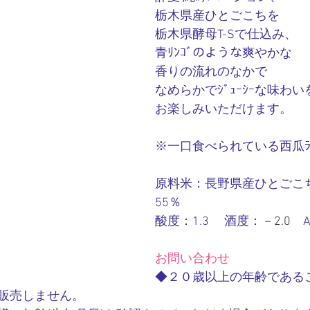
栃木県産ひとごこちを
栃木県酵母T-Sで仕込み、
青ﾘﾝｺﾞのような爽やかな
香りの流れのなかで
なめらかでｼﾞｭｰｼｰな味わいを
お楽しみいただけます。
※一口食べられている西瓜ﾗ
原料米：長野県産ひとごこ
55％
酸度：1.3　 酒度：
－2.0
　A
お問い合わせ
◆２０歳以上の年齢である
販売しません。　　　　　