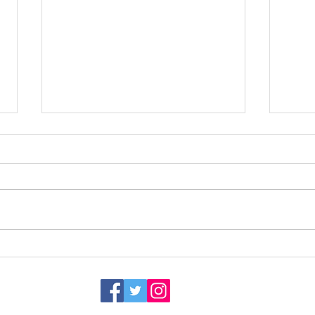
七田 純米 雄町 七割五分 無濾
白瀑
過生原酒
仕
み 