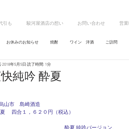
代引も
駿河屋酒店の想い
お問い合わせ
営業
お休みのお知らせ
焼酎
ワイン 洋酒
ご訪問
店
2018年5月5日
読了時間: 1分
焼酎
ワイン 洋酒
お知らせ
ご訪問
今すぐ始め
爽快純吟 酔夏
烏山市　島崎酒造　　　　　　　　　
酔夏 　四合１，６２０円（税込）
酔夏 純吟バージョン、