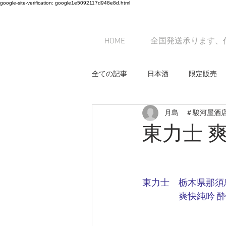
google-site-verification: google1e5092117d948e8d.html
HOME
全国発送承ります、
全ての記事
日本酒
限定販売
月島 ＃駿河屋酒
お休みのお知らせ
日本酒
東力士 
ブログ作成のヒント
東力士　栃木県那須
　　　　爽快純吟 